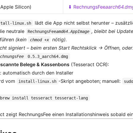
Apple Silicon)
⬇ RechnungsFee
aarch64.dm
lädt die App nicht selbst herunter – zusätz
stall-linux.sh
die neutrale
, bleibt bei Updat
RechnungsFee
amd64.AppImage
führen (kein
nötig).
chmod +x
cht signiert – beim ersten Start Rechtsklick → Öffnen, oder
echnungsFee
0.5.3_aarch64.dmg
escannte Belege & Kassenbons
(Tesseract OCR):
 automatisch durch den Installer
wird vom
-Skript angeboten; manuell:
install-linux.sh
sud
brew install tesseract tesseract-lang
t zeigt RechnungsFee einen Installationshinweis sobald ein