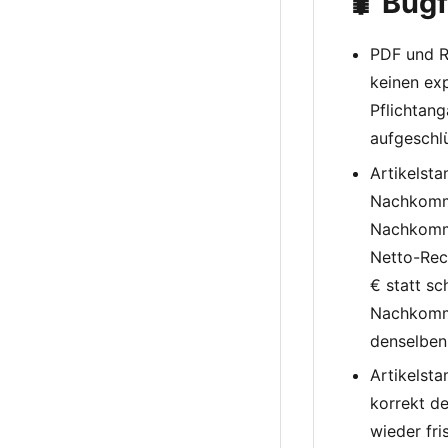
🐛 Bugf
PDF und R
keinen exp
Pflichtan
aufgeschlü
Artikelst
Nachkomma
Nachkomma
Netto-Rec
€ statt sc
Nachkomma
denselben
Artikelsta
korrekt d
wieder fri