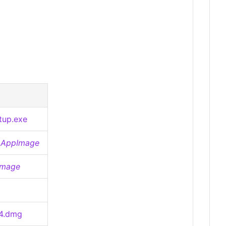
tup.exe
.AppImage
Image
4.dmg