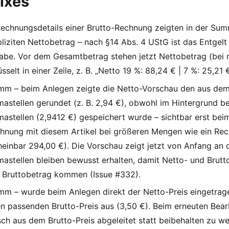
ixes
echnungsdetails einer Brutto-Rechnung zeigten in der Sum
liziten Nettobetrag – nach §14 Abs. 4 UStG ist das Entgelt
gabe. Vor dem Gesamtbetrag stehen jetzt Nettobetrag (bei
sselt in einer Zeile, z. B. „Netto 19 %: 88,24 € | 7 %: 25,21
amm – beim Anlegen zeigte die Netto-Vorschau den aus dem 
stellen gerundet (z. B. 2,94 €), obwohl im Hintergrund be
stellen (2,9412 €) gespeichert wurde – sichtbar erst beim
hnung mit diesem Artikel bei größeren Mengen wie ein Reche
heinbar 294,00 €). Die Vorschau zeigt jetzt von Anfang an d
stellen bleiben bewusst erhalten, damit Netto- und Brutt
 Bruttobetrag kommen (Issue #332).
mm – wurde beim Anlegen direkt der Netto-Preis eingetrage
en passenden Brutto-Preis aus (3,50 €). Beim erneuten Bea
sch aus dem Brutto-Preis abgeleitet statt beibehalten zu w