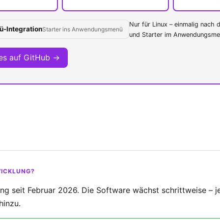
Nur für Linux – einmalig nac
ü-Integration
Starter ins Anwendungsmenü
und Starter im Anwendungsmen
ses auf GitHub →
TWICKLUNG?
ung seit Februar 2026. Die Software wächst schrittweise – j
hinzu.