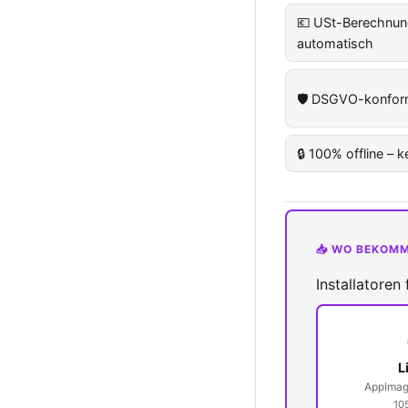
💶 USt-Berechnun
automatisch
🛡️ DSGVO-konfor
🔒 100% offline – 
📥 WO BEKOMM
Installatoren
L
AppImage
10