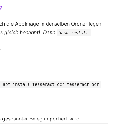
g
lich die AppImage in denselben Ordner legen
es gleich benannt). Dann
bash install-
:
o apt install tesseract-ocr tesseract-ocr-
 gescannter Beleg importiert wird.