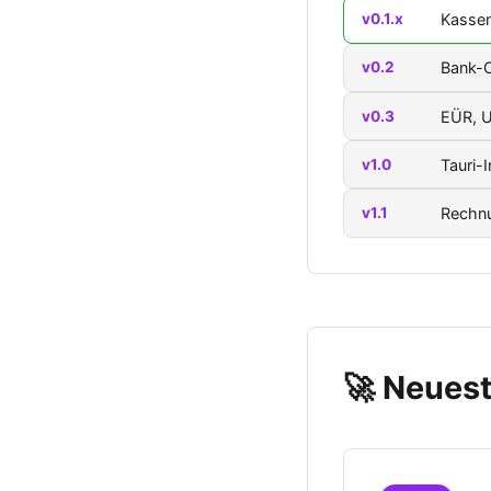
v0.1.x
Kassen
v0.2
Bank-C
v0.3
EÜR, 
v1.0
Tauri-
v1.1
Rechn
🚀 Neuest