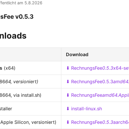
ffentlicht am 5.8.2026
sFee v0.5.3
nloads
Download
s
(x64)
⬇ RechnungsFee
0.5.3
x64-se
86
64, versioniert)
⬇ RechnungsFee0.5.3
amd64
664, via install.sh)
⬇ RechnungsFee
amd64.App
taller
⬇ install-linux.sh
Apple Silicon, versioniert)
⬇ RechnungsFee
0.5.3
aarch6