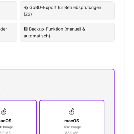
📤 GoBD-Export für Betriebsprüfungen
(Z3)
 der
💾 Backup-Funktion (manuell &
automatisch)
.
🍎
🍎
acOS
macOS
sk Image
Disk Image
3.0 MB
83.0 MB