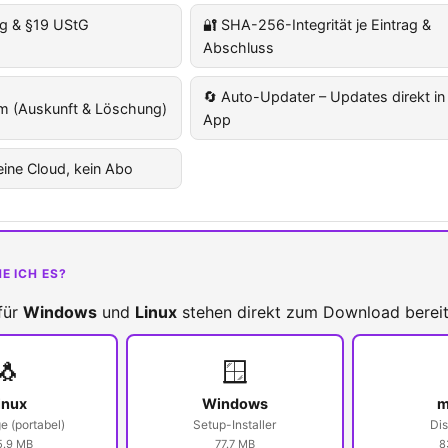
g & §19 UStG
🔐 SHA-256-Integrität je Eintrag &
Abschluss
🔄 Auto-Updater – Updates direkt in
m (Auskunft & Löschung)
App
keine Cloud, kein Abo
E ICH ES?
 für
Windows
und
Linux
stehen direkt zum Download bereit
🐧
🪟
inux
Windows
m
 (portabel)
Setup-Installer
Di
5.9 MB
77.7 MB
8