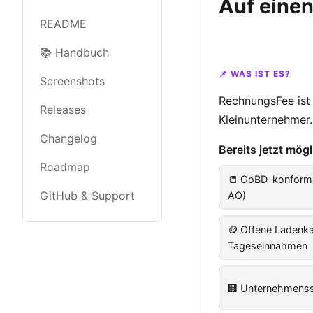
Auf einen
README
📚 Handbuch
📌 WAS IST ES?
Screenshots
RechnungsFee ist
Releases
Kleinunternehmer.
Changelog
Bereits jetzt mögl
Roadmap
📒 GoBD-konform
GitHub & Support
AO)
🪙 Offene Ladenka
Tageseinnahmen
🏢 Unternehmenss