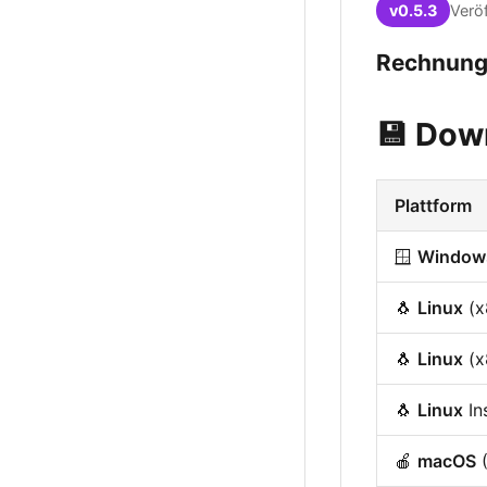
v0.5.3
Verö
Rechnung
💾 Dow
Plattform
🪟
Window
🐧
Linux
(x
🐧
Linux
(x8
🐧
Linux
Ins
🍎
macOS
(