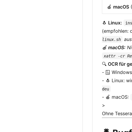
🍎
macOS
(
🐧
Linux:
in
(empfohlen: 
aus
linux.sh
🍎
macOS:
Ni
xattr -cr R
🔍
OCR für g
- 🪟 Windows:
- 🐧 Linux: 
deu
- 🍎 macOS:
>
Ohne Tesserac